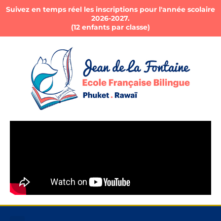
Suivez en temps réel les inscriptions pour l'année scolaire
2026-2027.
(12 enfants par classe)