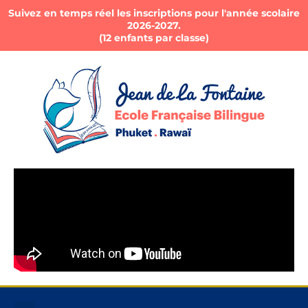
Suivez en temps réel les inscriptions pour l'année scolaire
2026-2027.
(12 enfants par classe)